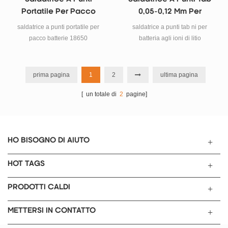
Portatile Per Pacco
0,05-0,12 Mm Per
Batterie 18650
Batterie
saldatrice a punti portatile per
saldatrice a punti tab ni per
pacco batterie 18650
batteria agli ioni di litio
prima pagina
1
2
ultima pagina
[ un totale di
2
pagine]
HO BISOGNO DI AIUTO
HOT TAGS
PRODOTTI CALDI
METTERSI IN CONTATTO