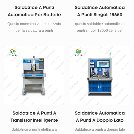
℃ dimensione (l * w * h) scatola
Saldatrice A Punti
Saldatrice Automatica
di controllo: 170 * 115 * 90mm
Automatica Per Batterie
A Punti Singoli 18650
lunghezza del saldatore: 195mm
Cilindriche A Doppio
Celle
ripiano per saldatore: 150 * 120
Questa macchina viene utilizzata
questa saldatrice automatica a
Lato
* 80mm peso circa 2 kg
per la saldatura a punti
punti singoli 18650 celle per
esposizione del prodotto e-mail :
automatica del pacco batteria a
saldatura a punti viene utilizzata
tob.amy@tobmachine.com
cilindro 18650,26650,32650,
per la saldatura automatica a
skype: amywangbest86 numero
può saldare entrambi i lati
punti 18650.26650.32650 con
di telefono / whatsapp: +86181
insieme ad alta velocità e con
batteria a cilindro.
2071 5609
buoni risultati.
Saldatrice A Punti A
Saldatrice Automatica
Transistor Intelligente
A Punti A Doppio Lato
Elettrica Da 10000A |
Per L'assemblaggio Di
Saldatrice a punti elettrica a
Saldatrice a punti a doppio lato