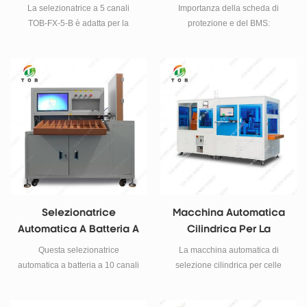
Automatico A 5 Canali
Litio
La selezionatrice a 5 canali
Importanza della scheda di
Per Celle 32140
TOB-FX-5-B è adatta per la
protezione e del BMS:
selezione e il test di batterie
Essenziale per la sicurezza della
32140. Questa macchina utilizza
batteria al litio, prevenendo il
la tramoggia del serbatoio per
sovraccarico, lo scaricamento
caricare i materiali, analizzando
eccessivo e l'instabilità termica.
e salvando i dati dei test delle
batterie ed eliminando le batterie
difettose. Le batterie selezionate
e abbinate vengono raccolte dal
serbatoio di ricezione, una
soluzione comoda da gestire per
l'operatore.
Selezionatrice
Macchina Automatica
Automatica A Batteria A
Cilindrica Per La
10 Canali
Selezione Cellulare
Questa selezionatrice
La macchina automatica di
Con Incollaggio
automatica a batteria a 10 canali
selezione cilindrica per celle
Dell'anello Isolante, Test
è adatta per 18650, 21700,
TOB-4518B integra
26650, 32650.
l'applicazione di anelli isolanti,
E Scansione Del