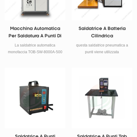
Macchina Automatica
Saldatrice A Batteria
Per Saldatura A Punti Di
Cilindrica
Pacchi Batteria
La saldatrice automatica
questa saldatrice pneumatica a
Cilindrici
monofaccia TOB-SW-8000A-500
punti viene utilizzata
è progettata per l'assemblaggio
principalmente per la saldatura a
di pacchi batteria cilindrici.
pacchi di batterie al litio, può
Supporta celle 18650,
saldare spessori di nichel da
servomotori ad alta velocità,
0,02-0,2 mm con un buon effetto
monitoraggio della saldatura in
di saldatura.
tempo reale e stabilità di livello
industriale per le linee di
produzione di batterie.
Saldatrice A Punti
Saldatrice A Punti Tab