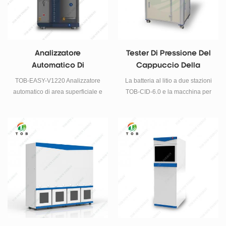
ambito produttivo, di controllo
qualità e di manutenzione.
Analizzatore
Tester Di Pressione Del
Automatico Di
Cappuccio Della
Superficie E
Batteria A Celle
TOB-EASY-V1220 Analizzatore
La batteria al litio a due stazioni
Porosimetria BET
Cilindriche Al Litio E
automatico di area superficiale e
TOB-CID-6.0 e la macchina per
Macchina Per Prove Di
porosimetria Campi di
la prova della pressione del
applicazione: materiali per
cappuccio vengono utilizzate nel
Tenuta All'aria
batterie, medicina dell'industria
processo di produzione delle
petrolchimica, materiali per la
batterie al litio.
protezione ambientale,
nanomateriali e altri materiali in
polvere e granulari