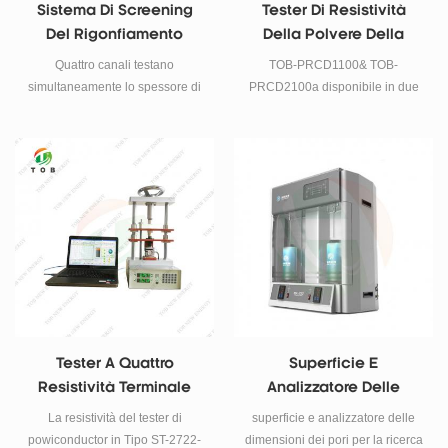
Sistema Di Screening
Tester Di Resistività
Del Rigonfiamento
Della Polvere Della
Rapido In Situ Per
Batteria Al Litio E
Quattro canali testano
TOB-PRCD1100& TOB-
Materiali Per Batterie
Sistema Di Misurazione
simultaneamente lo spessore di
PRCD2100a disponibile in due
Anodi A Base Di Silicio
Del Misuratore Di
espansione in tempo reale delle
diversi modelli. Campi di
batterie a base di silicio o grafite
Densità Del Rubinetto Di
applicazione: Polveri
(cella a bottone, cella a
carboniose, ossido metallico o
Compattazione
sacchetto impilabile, cella a
polveri metalliche composite
sacchetto di avvolgimento)
durante la carica e la scarica in
situ, che viene utilizzata per
valutare le proprietà di
espansione dei materiali e
batterie.
Tester A Quattro
Superficie E
Resistività Terminale
Analizzatore Delle
Per Materiali A Polvere
Dimensioni Dei Pori
La resistività del tester di
superficie e analizzatore delle
Batteria Agli Ioni Di Litio
powiconductor in Tipo ST-2722-
dimensioni dei pori per la ricerca