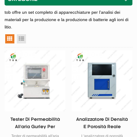
tob offre un set completo di apparecchiature per l'analisi dei
materiali per la produzione e la produzione di batterie agli ioni di
litio.
vista a griglia
visualizzazione elenco
Tester Di Permeabilità
Analizzatore Di Densità
All'aria Gurley Per
E Porosità Reale
Separatore Di Batterie
Tester di permeabilità all'aria
L'analizzatore di porosità