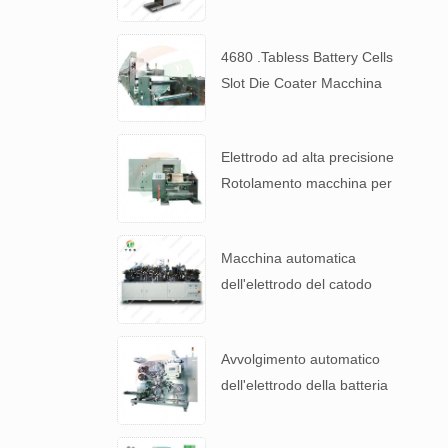
impasti di batterie ad alta
viscosità
4680 .Tabless Battery Cells
Slot Die Coater Macchina
per il rivestimento
dell'elettrodo
Elettrodo ad alta precisione
Rotolamento macchina per
4680 Tabless Battery.
Macchina automatica
dell'elettrodo del catodo
della batteria al litio
Avvolgimento automatico
dell'elettrodo della batteria
per 4680 Tabless Battery.