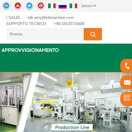
Italiano
I SALDI:
tob.amy@tobmachine.com
SUPPORTO TECNICO:
+86-18120715609
APPROVVIGIONAMENTO