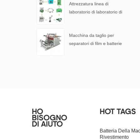
Attrezzatura linea di
laboratorio di laboratorio di
coin di litio per batteria R &
S
Macchina da taglio per
separatori di film e batterie
laminati in alluminio con
batteria al litio
HO
HOT TAGS
BISOGNO
DI AIUTO
Batteria Della Ma
Rivestimento