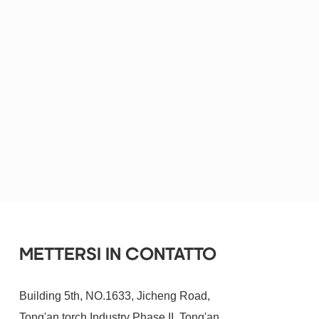
progettazione, la ricerca e la
produzione della batteria.
abbiamo collaborato tra loro,
e faremo il meglio della
migliore batteria e-mail :
tob.amy@tobmachine.com
skype: amywangbest86
numero di telefono /
whatsapp: +86181 2071
5609
METTERSI IN CONTATTO
Building 5th, NO.1633, Jicheng Road,
Tong'an torch Industry Phase II, Tong'an