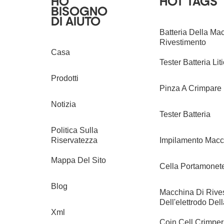
HO
HOT TAGS
BISOGNO
DI AIUTO
Batteria Della Ma
Rivestimento
Casa
Tester Batteria Lit
Prodotti
Pinza A Crimpare 
Notizia
Tester Batteria
Politica Sulla
Riservatezza
Impilamento Macch
Mappa Del Sito
Cella Portamonet
Blog
Macchina Di Rive
Dell'elettrodo Dell
Xml
Coin Cell Crimper