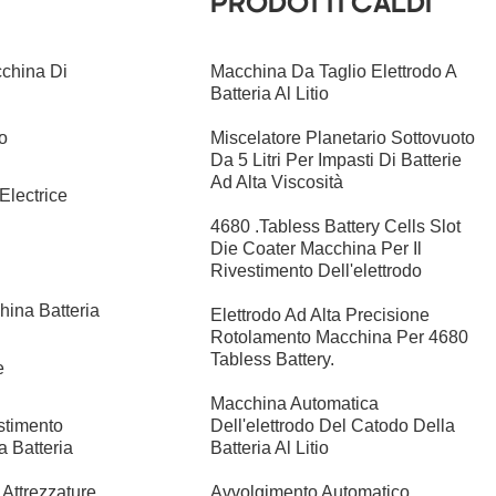
PRODOTTI CALDI
cchina Di
Macchina Da Taglio Elettrodo A
Batteria Al Litio
io
Miscelatore Planetario Sottovuoto
Da 5 Litri Per Impasti Di Batterie
Ad Alta Viscosità
Electrice
4680 .Tabless Battery Cells Slot
Die Coater Macchina Per Il
Rivestimento Dell'elettrodo
ina Batteria
Elettrodo Ad Alta Precisione
Rotolamento Macchina Per 4680
Tabless Battery.
e
Macchina Automatica
stimento
Dell'elettrodo Del Catodo Della
a Batteria
Batteria Al Litio
 Attrezzature
Avvolgimento Automatico