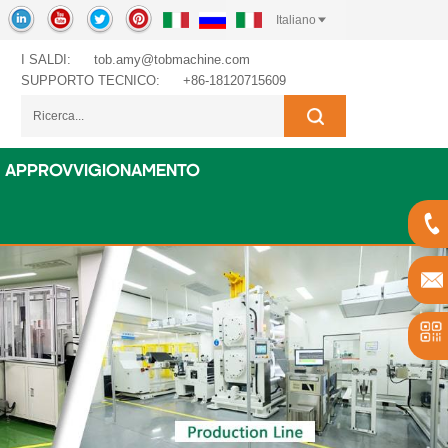
Italiano
I SALDI:
tob.amy@tobmachine.com
SUPPORTO TECNICO:
+86-18120715609
APPROVVIGIONAMENTO