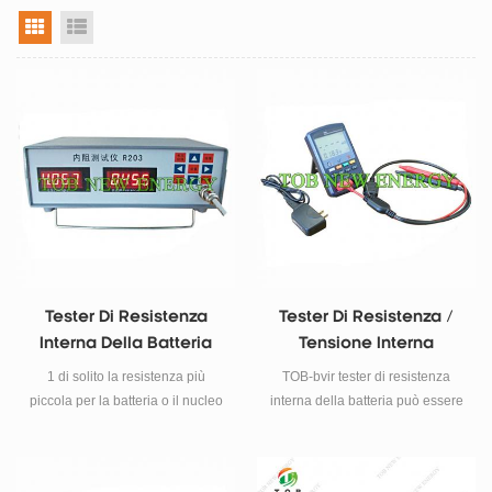
vista a griglia
visualizzazione elenco
Tester Di Resistenza
Tester Di Resistenza /
Interna Della Batteria
Tensione Interna
Batteria 20v
1 di solito la resistenza più
TOB-bvir tester di resistenza
piccola per la batteria o il nucleo
interna della batteria può essere
della batteria, la qualità
utilizzato per misurare la
superiore per la batteria. quindi
resistenza interna e il circuito
testare la resistenza della
aperto tensione di quasi tutte le