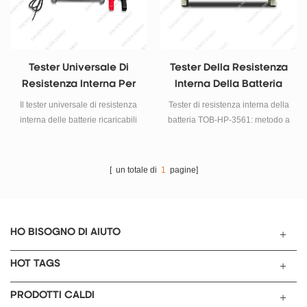
elimina efficacemente l'errore di
misurazione causato dalla
resistenza di contatto, può
impostare un allarme non
Tester Universale Di
Tester Della Resistenza
qualificato per il test di
Resistenza Interna Per
Interna Della Batteria
resistenza
Batterie Ricaricabili
20V, 0.01mΩ–31Ω | TOB-
Il tester universale di resistenza
Tester di resistenza interna della
HP-3561
interna delle batterie ricaricabili
batteria TOB-HP-3561: metodo a
TOB-ES8020 è uno strumento di
4 fili, misura simultaneamente
misura utilizzato per misurare la
AC-IR (0,01 mΩ–31 Ω) e DC-V
resistenza interna, la tensione e
(1 mV–20 V). TFT da 3,5",
[ un totale di
1
pagine]
la temperatura delle batterie
comparatore a 30 gruppi,
ricaricabili, come le batterie al
RS232/RS485/LAN/Handler.
piombo, le batterie al litio e altre
Ideale per test su batterie al litio,
batterie ricaricabili, al fine di
NiMH e supercondensatori.
HO BISOGNO DI AIUTO
determinare lo stato di salute
della batteria e anche come
HOT TAGS
misuratore per misurare i
parametri ESR dei condensatori
PRODOTTI CALDI
elettrolitici (solo a scopo di