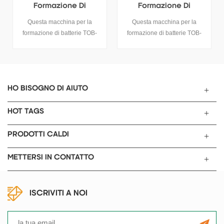
i
Formazione Di
Formazione Di
 Con
Batterie Al Litio Con
Pressione Negativa
 la
Questa macchina per la
5V20A Questa macchina per
tico
Feedback Energetico
 TOB-
formazione di batterie TOB-
la formazione di batterie TOB
5V30A
china
EF128-30K è una macchina
EF128-20K è una macchina
 la
per la formazione e la
per la formazione e la
rie al
classificazione di batterie al
classificazione di batterie al
ck
litio di tipo feedback
litio con feedback energetico
 celle
energetico, è adatta per celle
è adatta per celle prismatiche
HO BISOGNO DI AIUTO
prismatiche.
HOT TAGS
PRODOTTI CALDI
METTERSI IN CONTATTO
ISCRIVITI A NOI