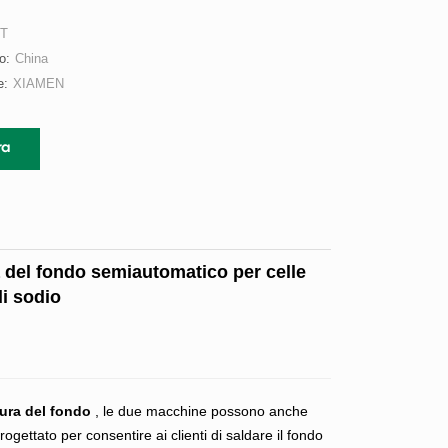
/T
o:
China
e:
XIAMEN
ra
a del fondo semiautomatico
per celle
 di sodio
tura del fondo
, le due macchine possono anche
ogettato per consentire ai clienti di saldare il fondo