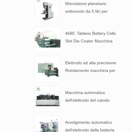
Miscelatore planetario
sottovuoto da 5 litri per
impasti di batterie ad alta
viscosità
4680 .Tabless Battery Cells
Slot Die Coater Macchina
per il rivestimento
dell'elettrodo
Elettrodo ad alta precisione
Rotolamento macchina per
4680 Tabless Battery.
Macchina automatica
dell'elettrodo del catodo
della batteria al litio
Avvolgimento automatico
dell'elettrodo della batteria