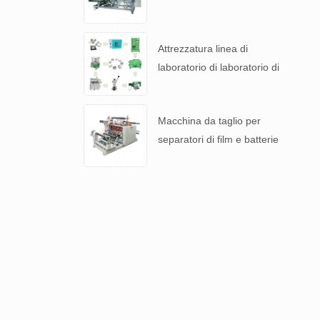
per 4680 Tabless Battery.
Attrezzatura linea di
laboratorio di laboratorio di
coin di litio per batteria R &
S
Macchina da taglio per
separatori di film e batterie
laminati in alluminio con
batteria al litio