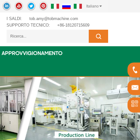
Italiano
I SALDI:
tob.amy@tobmachine.com
SUPPORTO TECNICO:
+86-18120715609
APPROVVIGIONAMENTO