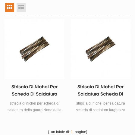
vista a griglia
visualizzazione elenco
Striscia Di Nichel Per
Striscia Di Nichel Per
Scheda Di Saldatura
Saldatura Scheda Di
Della Guarnizione Della
Saldatura Larghezza
striscia di nichel per scheda di
striscia di nichel per saldatura
Batteria Larghezza 5
8mm
saldatura della guarnizione della
scheda di saldatura larghezza
Mm
batteria larghezza 5 mm
8mm
[ un totale di
1
pagine]