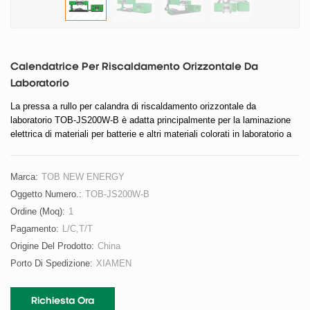
Calendatrice Per Riscaldamento Orizzontale Da
Laboratorio
La pressa a rullo per calandra di riscaldamento orizzontale da
laboratorio TOB-JS200W-B è adatta principalmente per la laminazione
elettrica di materiali per batterie e altri materiali colorati in laboratorio a
una certa temperatura di calore, spessore di laminazione regolabile,
facile da usare.
Marca:
TOB NEW ENERGY
Oggetto Numero.:
TOB-JS200W-B
Ordine (moq):
1
Pagamento:
L/C,T/T
Origine Del Prodotto:
China
Porto Di Spedizione:
XIAMEN
Richiesta Ora