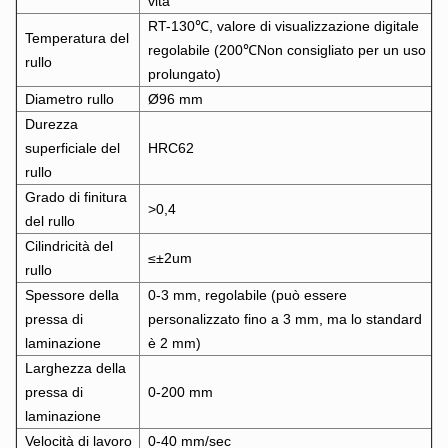
vita
RT-130℃, valore di visualizzazione digitale
Temperatura del
regolabile (200℃Non consigliato per un uso
rullo
prolungato)
Diametro rullo
Ø96 mm
Durezza
superficiale del
HRC62
rullo
Grado di finitura
>0,4
del rullo
Cilindricità del
≤±2um
rullo
Spessore della
0-3 mm, regolabile (può essere
pressa di
personalizzato fino a 3 mm, ma lo standard
laminazione
è 2 mm)
Larghezza della
pressa di
0-200 mm
laminazione
Velocità di lavoro
0-40 mm/sec