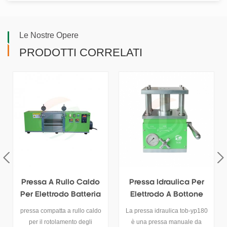
Le Nostre Opere
PRODOTTI CORRELATI
Pressa Idraulica Per
Pressa A Rullo
Elettrodo A Bottone
Elettrica Da
Laboratorio Larghezza
La pressa idraulica tob-yp180
questo macchina per la
100 Mm
è una pressa manuale da
stampa di rotoli da laboratorio