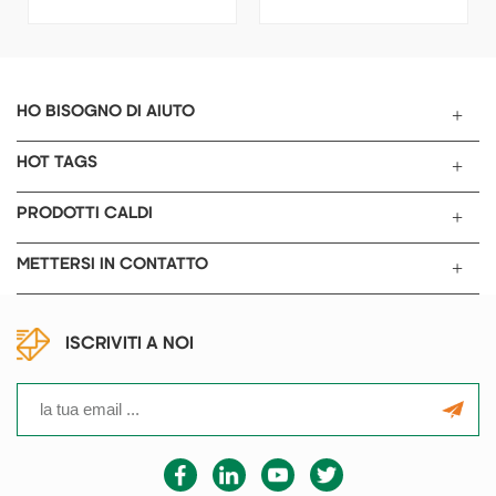
tavolo per laboratori di ricerca
è un ideale rotativa per la
di materiali / chimica per la
regolazione dello spessore e
preparazione di campioni
l'aumento della densità del
ceramici composti.
materiale attivo dell'elettrodo
nelle batterie agli ioni di litio
HO BISOGNO DI AIUTO
per la ricerca dopo il
rivestimento e l'essiccazione
HOT TAGS
PRODOTTI CALDI
METTERSI IN CONTATTO
ISCRIVITI A NOI