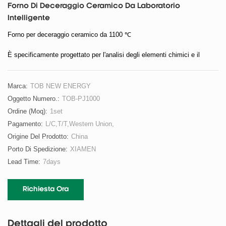
Forno Di Deceraggio Ceramico Da Laboratorio
Intelligente
Forno per deceraggio ceramico da 1100 ℃
È specificamente progettato per l'analisi degli elementi chimici e il
trattamento termico ad alta temperatura come tempra, ricottura e
rinvenimento di piccole parti in acciaio nei laboratori di imprese
industriali e minerarie, università e istituti di ricerca scientifica. Può
Marca:
TOB NEW ENERGY
essere utilizzato anche per il riscaldamento ad alta temperatura come
Oggetto Numero.:
TOB-PJ1000
sinterizzazione, dissoluzione e analisi di metalli, pietre e ceramica.
Ordine (moq):
1set
Pagamento:
L/C,T/T,Western Union,
Origine Del Prodotto:
China
Porto Di Spedizione:
XIAMEN
Lead Time:
7days
Richiesta Ora
Dettagli del prodotto