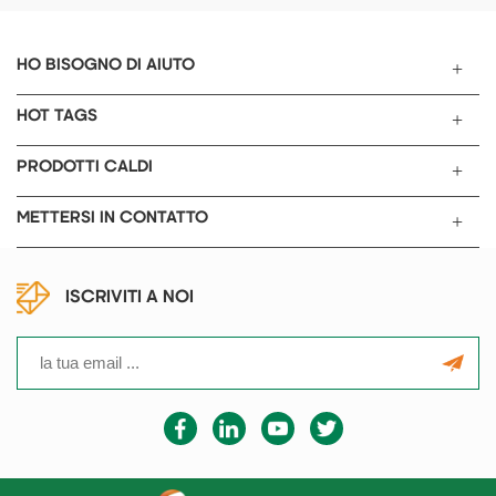
materiali delle batterie o altri
doppio guscio e sistema di
materiali in polvere e la ricerca
controllo della temperatura 40
sulla sinterizzazione della
programmi, grilletto
HO BISOGNO DI AIUTO
ceramica.
sfasamento elettrico, controllo
tiristore, camera del forno con
HOT TAGS
materiale in fibra di allumina
policristallina, doppio strato tra
PRODOTTI CALDI
il guscio del forno è dotato di
aria sistema di
METTERSI IN CONTATTO
raffreddamento, per
aumentare e diminuire
rapidamente la temperatura.
ISCRIVITI A NOI
(fino a 1000 ℃ entro 20
minuti)