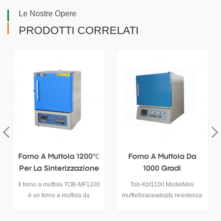
Le Nostre Opere
PRODOTTI CORRELATI
Forno A Muffola 1200℃
Forno A Muffola Da
Per La Sinterizzazione
1000 Gradi
Dei Materiali
Il forno a muffola TOB-MF1200
Tob-Kbf1100 ModelMini
è un forno a muffola da
muffleforaceadopts resistenza
laboratorio da 1200 ℃
elettrica wireas elemento
utilizzato principalmente per i
riscaldante, con struttura a