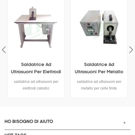
Saldatrice Ad
Saldatrice A
Ultrasuoni Per Metallo
Ultrasuoni A Rullo Per
Per Cellule Finite
Elettrodo Catodico A
saldatrice ad ultrasuoni per
questa saldatrice a ultrasuoni
Batteria
metallo per celle finite
a rullo è una saldatrice
automatica utilizzata per la
saldatura ad ultrasuoni di
alluminio dell'elettrodo
catodico a batteria al litio e la
scheda Ni.
HO BISOGNO DI AIUTO