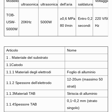
Modello
Voltaggio
ultrasonica
ultrasonica
dell'aria
saldatura
TOB-
≥0,6 MPa
Entro 0,2
220 V/50
USW-
20KHz
5000W
80 l/min
secondi
Hz
5000W
Articolo
Nome
1．Materiale del substrato
1.1Catodo
1.1.1 Materiali degli elettrodi
Foglio di alluminio
12-20um (massimo 50
1.1.2 Spessore dell'elettrodo
strati)
1.1.3
Materiali TAB
Striscia di alluminio
0,1~0,2 mm (strato
1.1.4Spessore TAB
singolo)